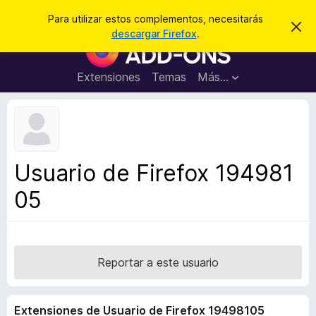
B
Cerrar sesión
Para utilizar estos complementos, necesitarás
I
u
descargar Firefox
.
g
B
s
n
u
o
c
r
s
Extensiones
Temas
Más...
a
a
c
r
r
e
a
s
d
t
e
o
a
r
v
Usuario de Firefox 194981
i
d
s
05
e
o
c
o
m
p
Reportar a este usuario
l
e
Extensiones de Usuario de Firefox 19498105
m