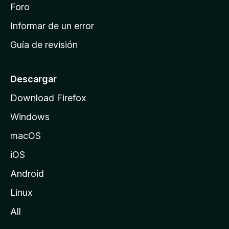
i
Foro
s
n
Informar de un error
i
Guía de revisión
c
i
o
Descargar
d
Download Firefox
e
Windows
M
o
macOS
z
iOS
i
l
Android
l
Linux
a
All