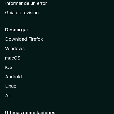
n
Informar de un error
i
Guía de revisión
c
i
o
Descargar
d
Download Firefox
e
Windows
M
o
macOS
z
iOS
i
l
Android
l
Linux
a
All
Últimas compilaciones