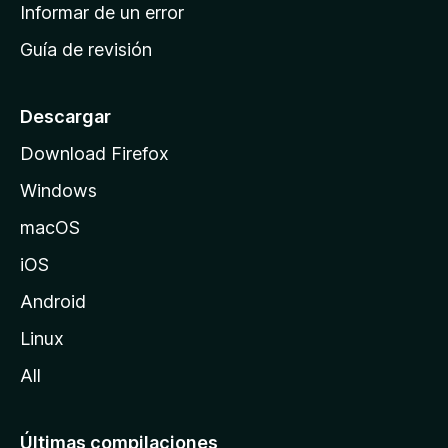
n
Informar de un error
i
Guía de revisión
c
i
o
Descargar
d
Download Firefox
e
Windows
M
o
macOS
z
iOS
i
l
Android
l
Linux
a
All
Últimas compilaciones