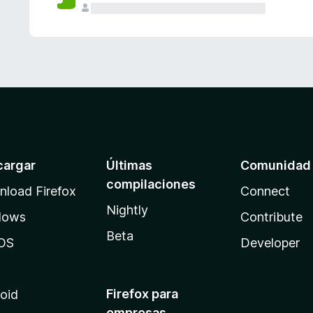
cargar
Últimas
Comunidad
compilaciones
load Firefox
Connect
Nightly
dows
Contribute
Beta
OS
Developer
Firefox para
oid
empresas