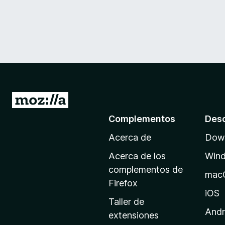
I
r
Complementos
Des
a
Acerca de
Down
l
a
Acerca de los
Win
p
complementos de
mac
á
Firefox
g
iOS
Taller de
i
Andr
extensiones
n