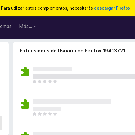
Para utilizar estos complementos, necesitarás
descargar Firefox
.
emas
Más...
Extensiones de Usuario de Firefox 19413721
T
o
d
a
v
í
T
a
o
n
d
o
a