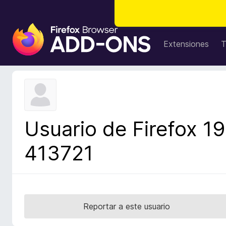
B
u
Extensiones
T
s
c
a
d
o
r
Usuario de Firefox 19
d
e
413721
c
o
m
p
l
Reportar a este usuario
e
m