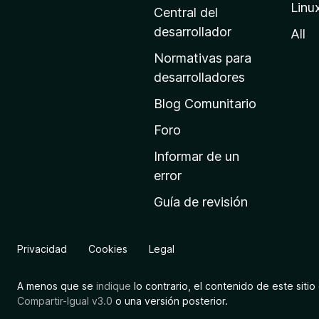
Linu
a
Central del
d
desarrollador
All
e
Normativas para
i
desarrolladores
n
Blog Comunitario
i
c
Foro
i
Informar de un
o
error
d
Guía de revisión
e
M
o
Privacidad
Cookies
Legal
z
i
A menos que se
indique
lo contrario, el contenido de este sitio 
l
Compartir-Igual v3.0
o una versión posterior.