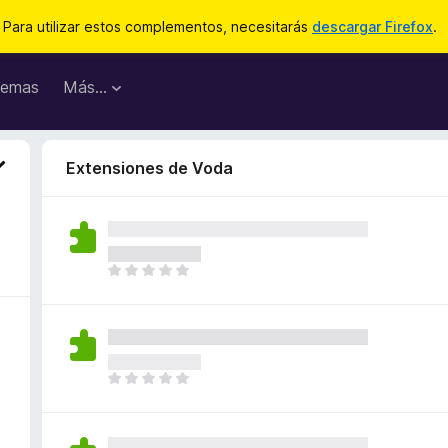
Para utilizar estos complementos, necesitarás
descargar Firefox
.
emas
Más...
Extensiones de Voda
T
o
d
a
v
í
T
a
o
n
d
o
a