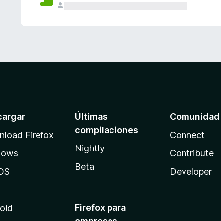
cargar
Últimas
Comunidad
compilaciones
load Firefox
Connect
Nightly
dows
Contribute
Beta
OS
Developer
Firefox para
oid
empresas