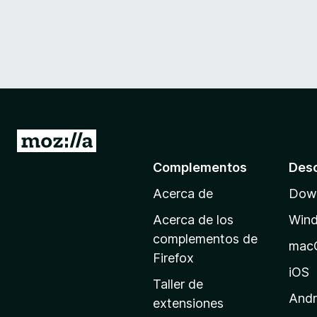
I
r
Complementos
Des
a
Acerca de
Down
l
a
Acerca de los
Win
p
complementos de
mac
á
Firefox
g
iOS
Taller de
i
Andr
extensiones
n