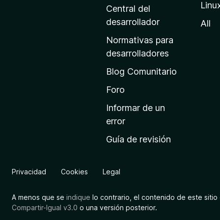
Linu
a
Central del
d
desarrollador
All
e
Normativas para
i
desarrolladores
n
Blog Comunitario
i
c
Foro
i
Informar de un
o
error
d
Guía de revisión
e
M
o
Privacidad
Cookies
Legal
z
i
A menos que se
indique
lo contrario, el contenido de este sitio 
l
Compartir-Igual v3.0
o una versión posterior.