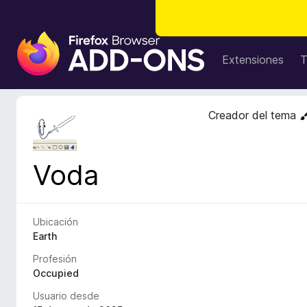
B
u
Extensiones
T
s
c
a
Creador del tema
d
o
r
Voda
d
e
c
o
Ubicación
m
Earth
p
Profesión
l
Occupied
e
Usuario desde
m