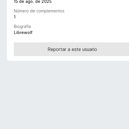
15 de ago. de 2025
e
Número de complementos
n
1
t
o
Biografía
s
Librewolf
p
a
Reportar a este usuario
r
a
F
i
r
e
f
o
x