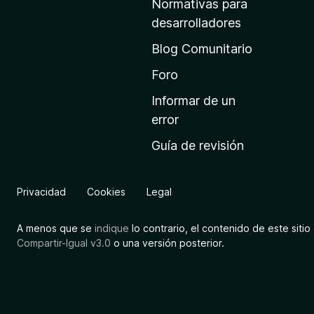
Normativas para
i
desarrolladores
n
Blog Comunitario
i
c
Foro
i
Informar de un
o
error
d
Guía de revisión
e
M
o
Privacidad
Cookies
Legal
z
i
A menos que se
indique
lo contrario, el contenido de este sitio 
l
Compartir-Igual v3.0
o una versión posterior.
l
a