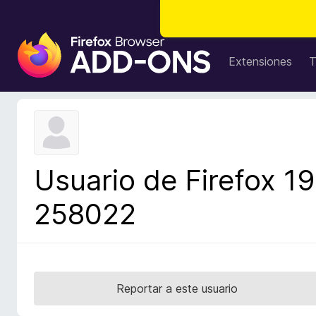
B
u
Extensiones
T
s
c
a
d
o
r
Usuario de Firefox 19
d
e
258022
c
o
m
p
l
Reportar a este usuario
e
m