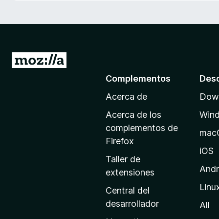
e
n
t
o
s
I
p
r
Complementos
Des
a
a
r
Acerca de
Down
l
a
a
F
Acerca de los
Win
p
i
complementos de
mac
r
á
Firefox
e
g
iOS
Taller de
f
i
Andr
extensiones
o
n
x
Linu
a
Central del
d
desarrollador
All
e