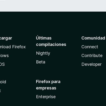
cargar
Últimas
Comunidad
compilaciones
load Firefox
Connect
Nightly
dows
Contribute
Beta
OS
Developer
Firefox para
oid
empresas
x
Enterprise