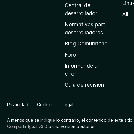
Linu
a
Central del
d
desarrollador
All
e
Normativas para
i
desarrolladores
n
Blog Comunitario
i
c
Foro
i
Informar de un
o
error
d
Guía de revisión
e
M
o
Privacidad
Cookies
Legal
z
i
A menos que se
indique
lo contrario, el contenido de este sitio 
l
Compartir-Igual v3.0
o una versión posterior.