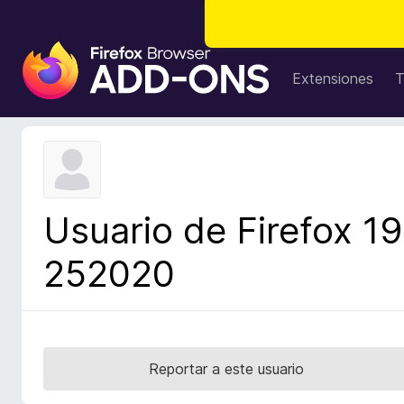
B
u
Extensiones
T
s
c
a
d
o
r
Usuario de Firefox 19
d
e
252020
c
o
m
p
l
Reportar a este usuario
e
m