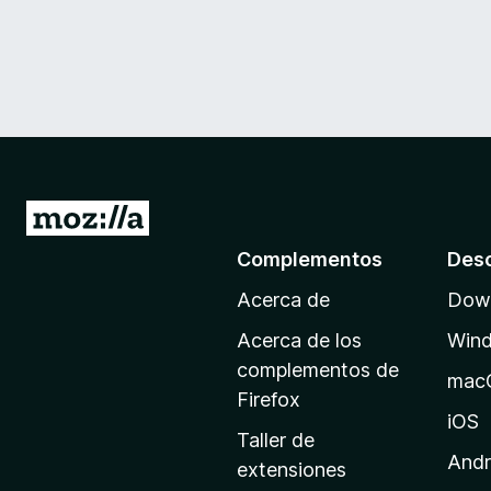
I
r
Complementos
Des
a
Acerca de
Down
l
a
Acerca de los
Win
p
complementos de
mac
á
Firefox
g
iOS
Taller de
i
Andr
extensiones
n