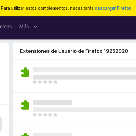
Para utilizar estos complementos, necesitarás
descargar Firefox
.
emas
Más...
Extensiones de Usuario de Firefox 19252020
T
o
d
a
v
í
T
a
o
n
d
o
a