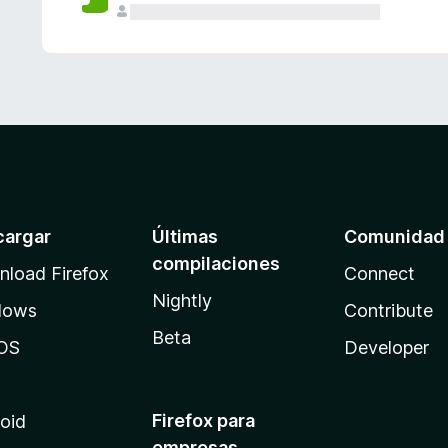
cargar
Últimas
Comunidad
compilaciones
load Firefox
Connect
Nightly
dows
Contribute
Beta
OS
Developer
Firefox para
oid
empresas