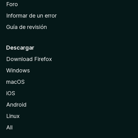
i
Foro
s
n
Informar de un error
i
Guía de revisión
c
i
o
Descargar
d
Download Firefox
e
Windows
M
o
macOS
z
iOS
i
l
Android
l
Linux
a
All