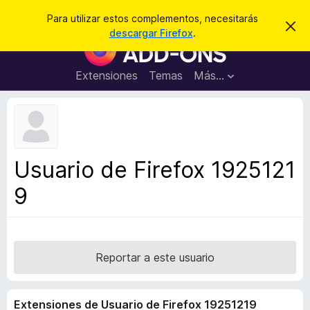
B
Cerrar sesión
Para utilizar estos complementos, necesitarás
I
u
descargar Firefox
.
g
B
s
n
u
o
c
r
s
Extensiones
Temas
Más...
a
a
c
r
r
e
a
s
d
t
e
o
a
r
v
Usuario de Firefox 1925121
i
d
s
9
e
o
c
o
m
p
Reportar a este usuario
l
e
Extensiones de Usuario de Firefox 19251219
m