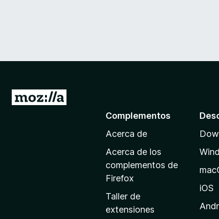
I
r
Complementos
Des
a
Acerca de
Down
l
a
Acerca de los
Win
p
complementos de
mac
á
Firefox
g
iOS
Taller de
i
Andr
extensiones
n