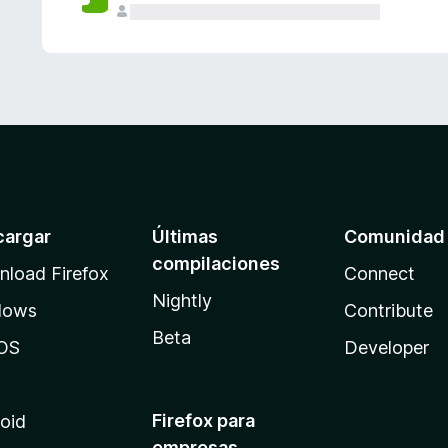
cargar
Últimas
Comunidad
compilaciones
load Firefox
Connect
Nightly
dows
Contribute
Beta
OS
Developer
Firefox para
oid
empresas