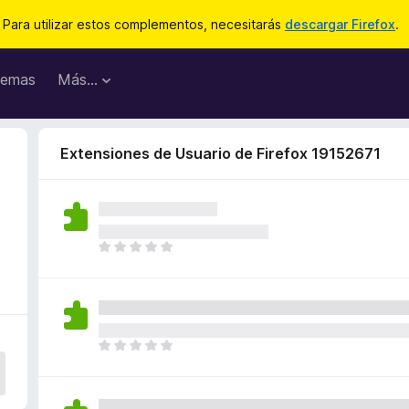
Para utilizar estos complementos, necesitarás
descargar Firefox
.
emas
Más...
Extensiones de Usuario de Firefox 19152671
T
o
d
a
v
í
T
a
o
n
d
o
a