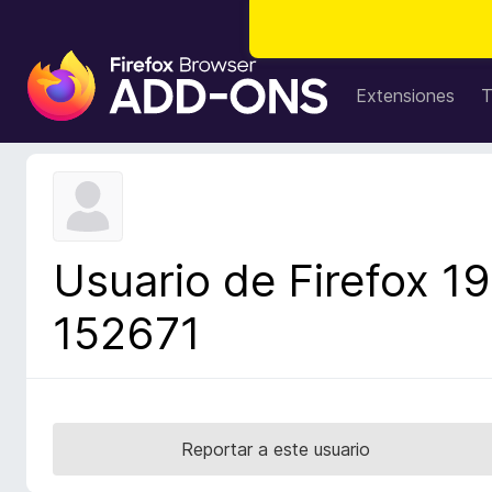
B
u
Extensiones
T
s
c
a
d
o
r
Usuario de Firefox 19
d
e
152671
c
o
m
p
l
Reportar a este usuario
e
m