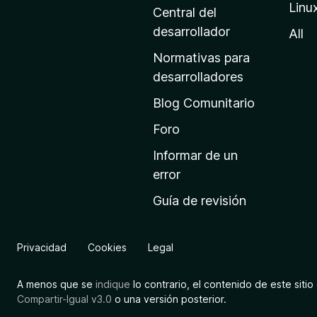
Linu
a
Central del
d
desarrollador
All
e
Normativas para
i
desarrolladores
n
Blog Comunitario
i
c
Foro
i
Informar de un
o
error
d
Guía de revisión
e
M
o
Privacidad
Cookies
Legal
z
i
A menos que se
indique
lo contrario, el contenido de este sitio 
l
Compartir-Igual v3.0
o una versión posterior.