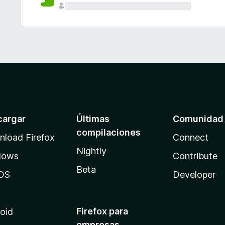
cargar
Últimas
Comunidad
compilaciones
load Firefox
Connect
Nightly
dows
Contribute
Beta
OS
Developer
Firefox para
oid
empresas