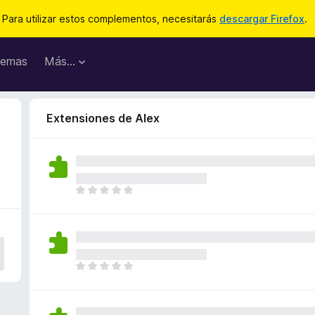
Para utilizar estos complementos, necesitarás
descargar Firefox
.
emas
Más...
Extensiones de Alex
T
o
d
a
v
í
T
a
o
n
d
o
a