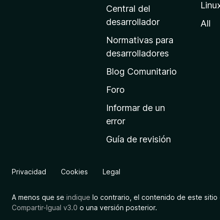
Linu
a
Central del
d
desarrollador
All
e
Normativas para
i
desarrolladores
n
Blog Comunitario
i
c
Foro
i
Informar de un
o
error
d
Guía de revisión
e
M
o
Privacidad
Cookies
Legal
z
i
A menos que se
indique
lo contrario, el contenido de este sitio 
l
Compartir-Igual v3.0
o una versión posterior.