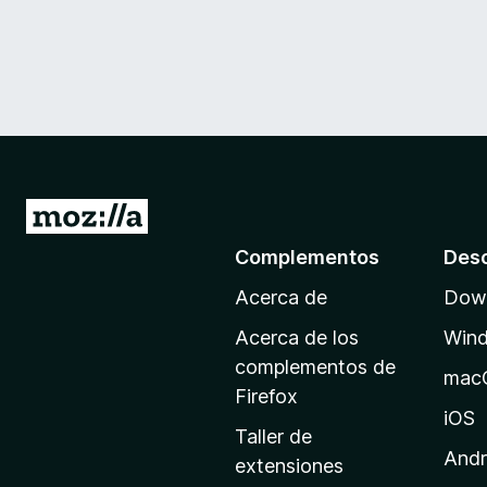
I
r
Complementos
Des
a
Acerca de
Down
l
a
Acerca de los
Win
p
complementos de
mac
á
Firefox
g
iOS
Taller de
i
Andr
extensiones
n