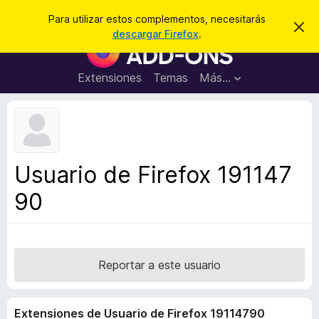
B
Cerrar sesión
Para utilizar estos complementos, necesitarás
I
u
descargar Firefox
.
g
B
s
n
u
o
c
r
s
Extensiones
Temas
Más...
a
a
c
r
r
e
a
s
d
t
e
o
a
r
v
Usuario de Firefox 191147
i
d
s
90
e
o
c
o
m
p
Reportar a este usuario
l
e
Extensiones de Usuario de Firefox 19114790
m