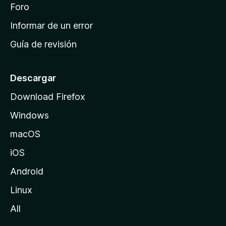
i
Foro
s
n
Informar de un error
i
Guía de revisión
c
i
o
Descargar
d
Download Firefox
e
Windows
M
o
macOS
z
iOS
i
l
Android
l
Linux
a
All