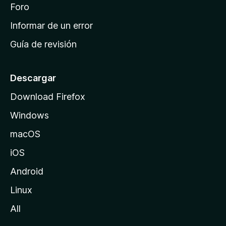
i
Foro
s
n
Informar de un error
i
Guía de revisión
c
i
o
Descargar
d
Download Firefox
e
Windows
M
o
macOS
z
iOS
i
l
Android
l
Linux
a
All