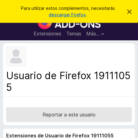
B
Cerrar sesión
Para utilizar estos complementos, necesitarás
I
u
descargar Firefox
.
g
B
s
n
u
o
c
r
s
Extensiones
Temas
Más...
a
a
c
r
r
e
a
s
d
t
e
o
a
r
v
Usuario de Firefox 1911105
i
d
s
5
e
o
c
o
m
p
Reportar a este usuario
l
e
Extensiones de Usuario de Firefox 19111055
m