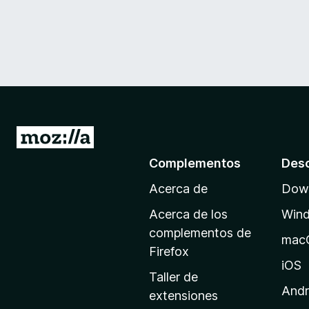
I
r
Complementos
Des
a
Acerca de
Down
l
a
Acerca de los
Win
p
complementos de
mac
á
Firefox
g
iOS
Taller de
i
Andr
extensiones
n