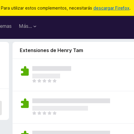
Para utilizar estos complementos, necesitarás
descargar Firefox
.
emas
Más...
Extensiones de Henry Tam
T
o
d
a
v
í
T
a
o
n
d
o
a