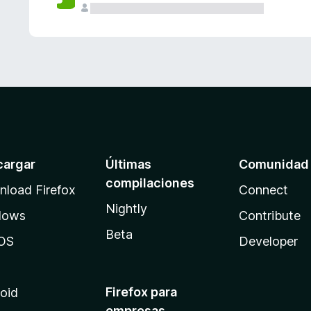
cargar
Últimas
Comunidad
compilaciones
load Firefox
Connect
Nightly
dows
Contribute
Beta
OS
Developer
Firefox para
oid
empresas