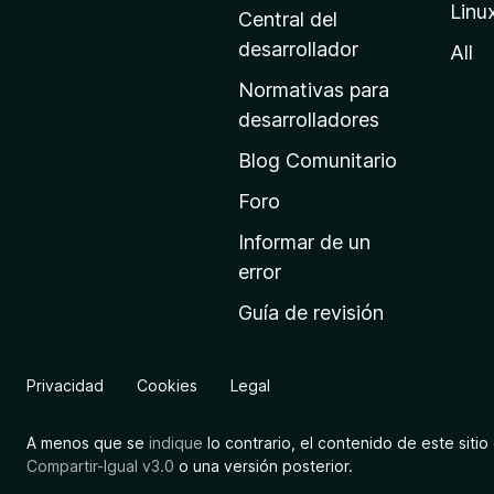
Linu
a
Central del
d
desarrollador
All
e
Normativas para
i
desarrolladores
n
Blog Comunitario
i
c
Foro
i
Informar de un
o
error
d
Guía de revisión
e
M
o
Privacidad
Cookies
Legal
z
i
A menos que se
indique
lo contrario, el contenido de este sitio 
l
Compartir-Igual v3.0
o una versión posterior.