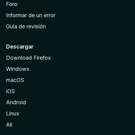
i
Foro
s
n
Informar de un error
i
Guía de revisión
c
i
o
Descargar
d
Download Firefox
e
Windows
M
o
macOS
z
iOS
i
l
Android
l
Linux
a
All