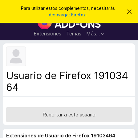
B
Cerrar sesión
Para utilizar estos complementos, necesitarás
I
u
descargar Firefox
.
g
B
s
n
u
o
c
r
s
Extensiones
Temas
Más...
a
a
c
r
r
e
a
s
d
t
e
o
a
r
v
Usuario de Firefox 191034
i
d
s
64
e
o
c
o
m
p
Reportar a este usuario
l
e
Extensiones de Usuario de Firefox 19103464
m