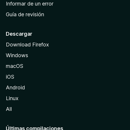
n
Informar de un error
i
Guía de revisión
c
i
o
Descargar
d
Download Firefox
e
Windows
M
o
macOS
z
iOS
i
l
Android
l
Linux
a
All
Últimas compilaciones