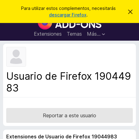
B
Cerrar sesión
Para utilizar estos complementos, necesitarás
I
u
descargar Firefox
.
g
B
s
n
u
o
c
r
s
Extensiones
Temas
Más...
a
a
c
r
r
e
a
s
d
t
e
o
a
r
v
Usuario de Firefox 190449
i
d
s
83
e
o
c
o
m
p
Reportar a este usuario
l
e
Extensiones de Usuario de Firefox 19044983
m