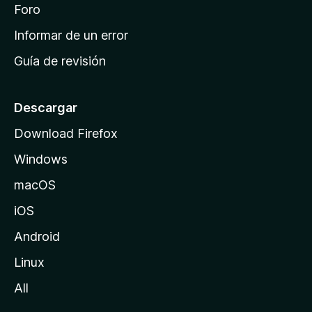
i
Foro
s
n
Informar de un error
i
Guía de revisión
c
i
o
Descargar
d
Download Firefox
e
Windows
M
o
macOS
z
iOS
i
l
Android
l
Linux
a
All