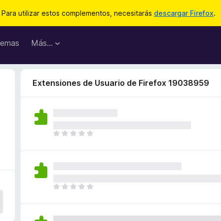
Para utilizar estos complementos, necesitarás
descargar Firefox
.
emas
Más...
Extensiones de Usuario de Firefox 19038959
T
o
d
a
v
í
T
a
o
n
d
o
a