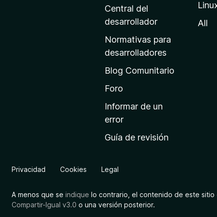
Linu
a
Central del
d
desarrollador
All
e
Normativas para
i
desarrolladores
n
Blog Comunitario
i
c
Foro
i
Informar de un
o
error
d
Guía de revisión
e
M
o
Privacidad
Cookies
Legal
z
i
A menos que se
indique
lo contrario, el contenido de este sitio 
l
Compartir-Igual v3.0
o una versión posterior.