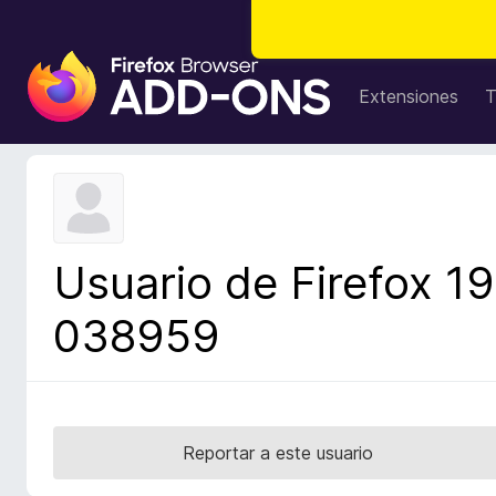
B
u
Extensiones
T
s
c
a
d
o
r
Usuario de Firefox 19
d
e
038959
c
o
m
p
l
Reportar a este usuario
e
m