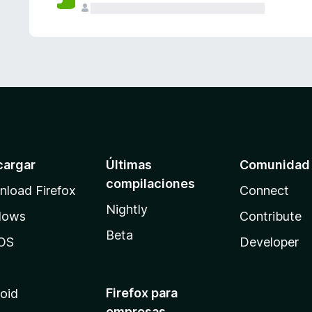
cargar
Últimas
Comunidad
compilaciones
load Firefox
Connect
Nightly
dows
Contribute
Beta
OS
Developer
Firefox para
oid
empresas