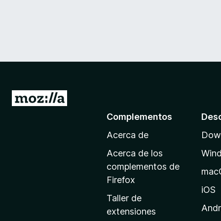
I
r
Complementos
Des
a
Acerca de
Down
l
a
Acerca de los
Win
p
complementos de
mac
á
Firefox
g
iOS
Taller de
i
Andr
extensiones
n