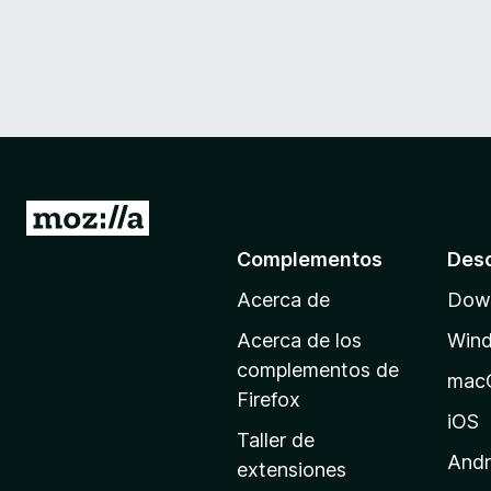
I
r
Complementos
Des
a
Acerca de
Down
l
a
Acerca de los
Win
p
complementos de
mac
á
Firefox
g
iOS
Taller de
i
Andr
extensiones
n