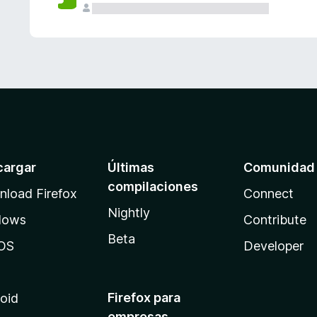
cargar
Últimas
Comunidad
compilaciones
load Firefox
Connect
Nightly
dows
Contribute
Beta
OS
Developer
Firefox para
oid
empresas