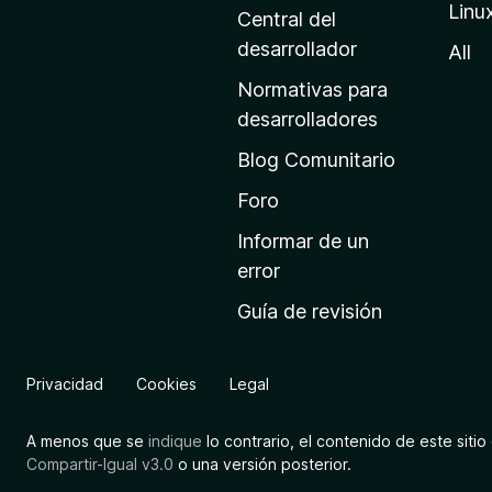
Linu
a
Central del
d
desarrollador
All
e
Normativas para
i
desarrolladores
n
Blog Comunitario
i
c
Foro
i
Informar de un
o
error
d
Guía de revisión
e
M
o
Privacidad
Cookies
Legal
z
i
A menos que se
indique
lo contrario, el contenido de este sitio 
l
Compartir-Igual v3.0
o una versión posterior.