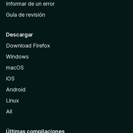
n
Informar de un error
i
Guía de revisión
c
i
o
Descargar
d
Download Firefox
e
Windows
M
o
macOS
z
iOS
i
l
Android
l
Linux
a
All
Últimas compilaciones