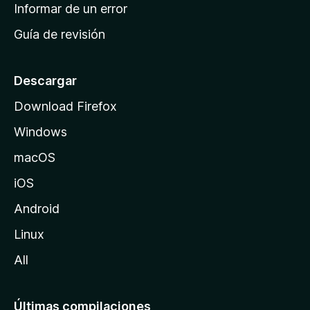
n
Informar de un error
i
Guía de revisión
c
i
o
Descargar
d
Download Firefox
e
Windows
M
o
macOS
z
iOS
i
l
Android
l
Linux
a
All
Últimas compilaciones