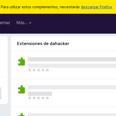
Para utilizar estos complementos, necesitarás
descargar Firefox
.
emas
Más...
Extensiones de dahacker
T
o
d
a
v
í
T
a
o
n
d
o
a