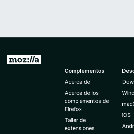
I
r
Complementos
Des
a
Acerca de
Down
l
a
Acerca de los
Win
p
complementos de
mac
á
Firefox
g
iOS
Taller de
i
Andr
extensiones
n