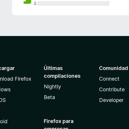
cargar
Últimas
Comunidad
compilaciones
load Firefox
Connect
Nightly
dows
Contribute
Beta
OS
Developer
Firefox para
oid
empresas