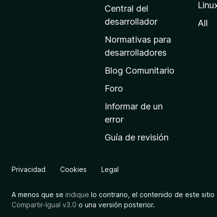
Linu
a
Central del
d
desarrollador
All
e
Normativas para
i
desarrolladores
n
Blog Comunitario
i
c
Foro
i
Informar de un
o
error
d
Guía de revisión
e
M
o
Privacidad
Cookies
Legal
z
i
A menos que se
indique
lo contrario, el contenido de este sitio 
l
Compartir-Igual v3.0
o una versión posterior.