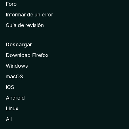
i
Foro
s
n
Informar de un error
i
Guía de revisión
c
i
o
Descargar
d
Download Firefox
e
Windows
M
o
macOS
z
iOS
i
l
Android
l
Linux
a
All