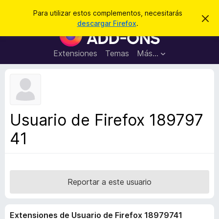
B
Cerrar sesión
Para utilizar estos complementos, necesitarás
I
u
descargar Firefox
.
g
B
s
n
u
o
c
r
s
Extensiones
Temas
Más...
a
a
c
r
r
e
a
s
d
t
e
o
a
r
v
Usuario de Firefox 189797
i
d
s
41
e
o
c
o
m
p
Reportar a este usuario
l
e
Extensiones de Usuario de Firefox 18979741
m