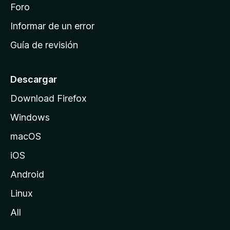
i
Foro
s
n
Informar de un error
i
Guía de revisión
c
i
o
Descargar
d
Download Firefox
e
Windows
M
o
macOS
z
iOS
i
l
Android
l
Linux
a
All