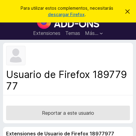
B
Cerrar sesión
Para utilizar estos complementos, necesitarás
I
u
descargar Firefox
.
g
B
s
n
u
o
c
r
s
Extensiones
Temas
Más...
a
a
c
r
r
e
a
s
d
t
e
o
a
r
v
Usuario de Firefox 189779
i
d
s
77
e
o
c
o
m
p
Reportar a este usuario
l
e
Extensiones de Usuario de Firefox 18977977
m