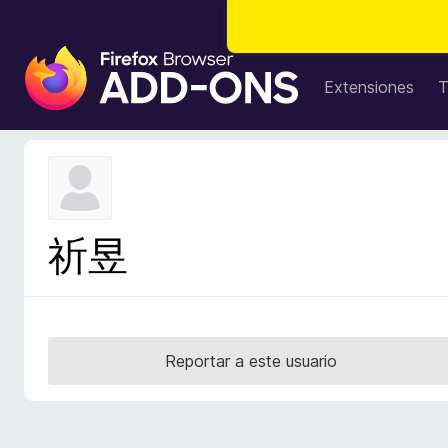
B
u
Extensiones
T
s
c
a
d
o
r
祈昱
d
e
c
o
m
Reportar a este usuario
p
l
e
m