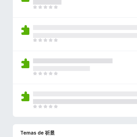
v
o
o
a
í
T
n
r
y
a
o
e
a
v
n
d
s
c
a
o
a
i
l
h
v
o
o
a
í
T
n
r
y
a
o
e
a
v
n
d
s
c
a
o
a
i
l
h
v
o
o
a
í
T
n
r
y
a
o
e
a
v
n
d
s
c
a
o
a
i
l
h
v
o
o
a
í
T
n
r
y
a
o
e
a
v
n
d
s
c
a
o
a
i
l
h
Temas de 祈昱
v
o