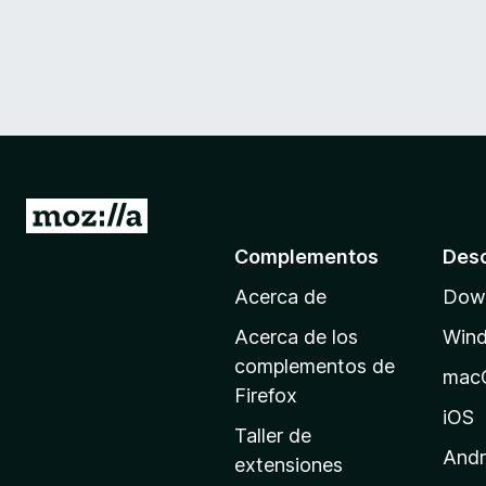
I
r
Complementos
Des
a
Acerca de
Down
l
a
Acerca de los
Win
p
complementos de
mac
á
Firefox
g
iOS
Taller de
i
Andr
extensiones
n