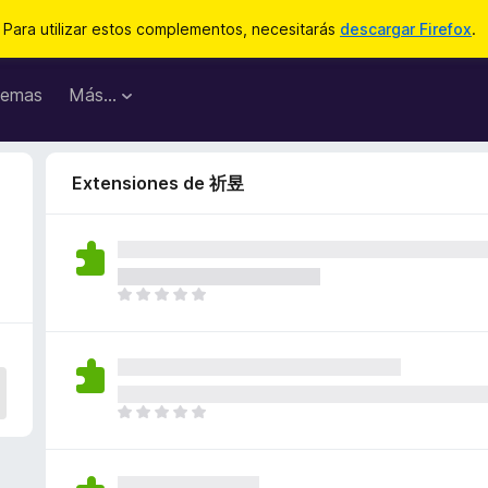
Para utilizar estos complementos, necesitarás
descargar Firefox
.
emas
Más...
Extensiones de 祈昱
T
o
d
a
v
í
T
a
o
n
d
o
a