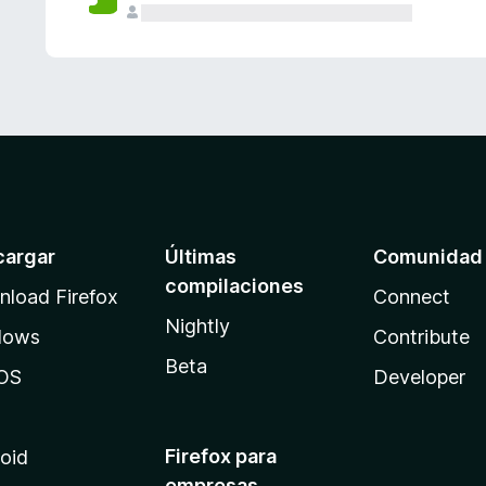
cargar
Últimas
Comunidad
compilaciones
load Firefox
Connect
Nightly
dows
Contribute
Beta
OS
Developer
Firefox para
oid
empresas