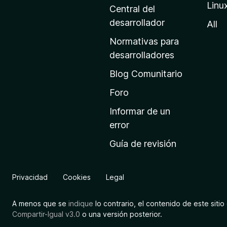
Linu
a
Central del
d
desarrollador
All
e
Normativas para
i
desarrolladores
n
Blog Comunitario
i
c
Foro
i
Informar de un
o
error
d
Guía de revisión
e
M
o
Privacidad
Cookies
Legal
z
i
A menos que se
indique
lo contrario, el contenido de este sitio 
l
Compartir-Igual v3.0
o una versión posterior.