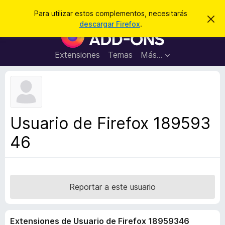
B
Cerrar sesión
Para utilizar estos complementos, necesitarás
I
u
descargar Firefox
.
g
B
s
n
u
o
c
r
s
Extensiones
Temas
Más...
a
a
c
r
r
e
a
s
d
t
e
o
a
r
v
Usuario de Firefox 189593
i
d
s
46
e
o
c
o
m
p
Reportar a este usuario
l
e
Extensiones de Usuario de Firefox 18959346
m