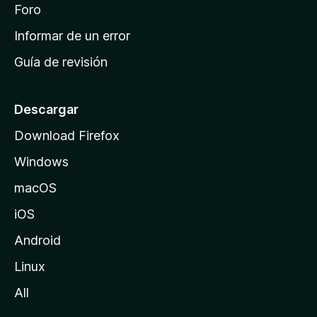
i
Foro
s
n
Informar de un error
i
Guía de revisión
c
i
o
Descargar
d
Download Firefox
e
Windows
M
o
macOS
z
iOS
i
l
Android
l
Linux
a
All