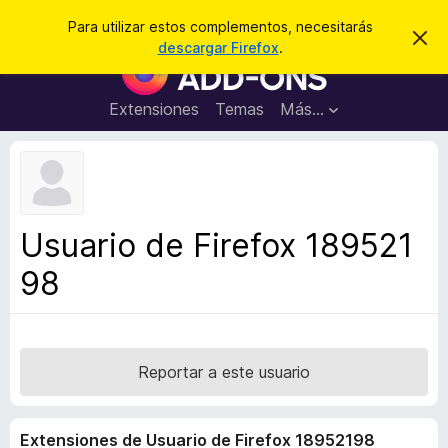
B
Cerrar sesión
Para utilizar estos complementos, necesitarás
I
u
descargar Firefox
.
g
B
s
n
u
o
c
r
s
Extensiones
Temas
Más...
a
a
c
r
r
e
a
s
d
t
e
o
a
r
v
Usuario de Firefox 189521
i
d
s
98
e
o
c
o
m
p
Reportar a este usuario
l
e
Extensiones de Usuario de Firefox 18952198
m