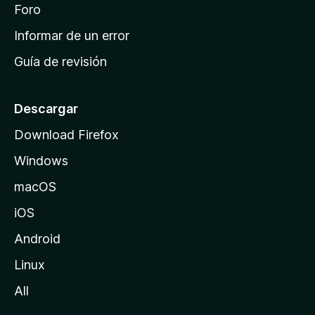
i
Foro
s
n
Informar de un error
i
Guía de revisión
c
i
o
Descargar
d
Download Firefox
e
Windows
M
o
macOS
z
iOS
i
l
Android
l
Linux
a
All