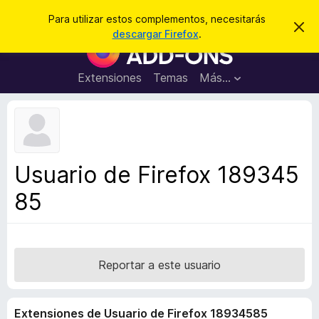
B
Cerrar sesión
Para utilizar estos complementos, necesitarás
I
u
descargar Firefox
.
g
B
s
n
u
o
c
r
s
Extensiones
Temas
Más...
a
a
c
r
r
e
a
s
d
t
e
o
a
r
v
Usuario de Firefox 189345
i
d
s
85
e
o
c
o
m
p
Reportar a este usuario
l
e
Extensiones de Usuario de Firefox 18934585
m