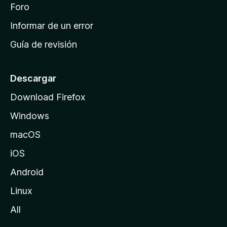
i
Foro
s
n
Informar de un error
i
Guía de revisión
c
i
o
Descargar
d
Download Firefox
e
Windows
M
o
macOS
z
iOS
i
l
Android
l
Linux
a
All