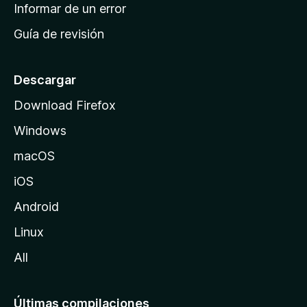
n
Informar de un error
i
Guía de revisión
c
i
o
Descargar
d
Download Firefox
e
Windows
M
o
macOS
z
iOS
i
l
Android
l
Linux
a
All
Últimas compilaciones