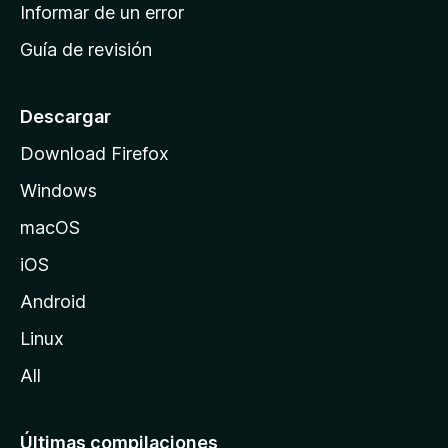
n
Informar de un error
i
Guía de revisión
c
i
o
Descargar
d
Download Firefox
e
Windows
M
o
macOS
z
iOS
i
l
Android
l
Linux
a
All
Últimas compilaciones