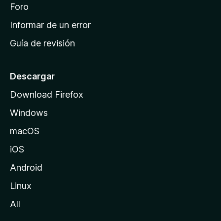
i
Foro
s
n
Informar de un error
i
Guía de revisión
c
i
o
Descargar
d
Download Firefox
e
Windows
M
o
macOS
z
iOS
i
l
Android
l
Linux
a
All