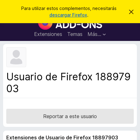
B
Cerrar sesión
Para utilizar estos complementos, necesitarás
I
u
descargar Firefox
.
g
B
s
n
u
o
c
r
s
Extensiones
Temas
Más...
a
a
c
r
r
e
a
s
d
t
e
o
a
r
v
Usuario de Firefox 188979
i
d
s
03
e
o
c
o
m
p
Reportar a este usuario
l
e
Extensiones de Usuario de Firefox 18897903
m