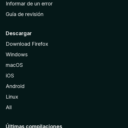
n
Informar de un error
i
Guía de revisión
c
i
o
Descargar
d
Download Firefox
e
Windows
M
o
macOS
z
iOS
i
l
Android
l
Linux
a
All
Últimas compilaciones