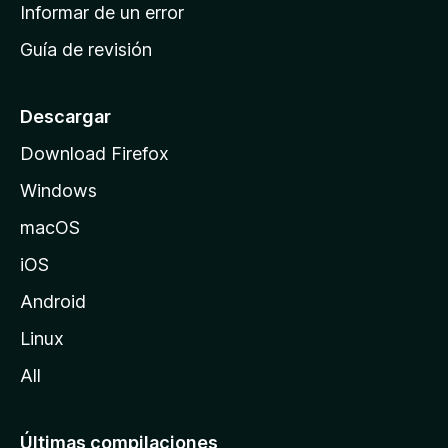
n
Informar de un error
i
Guía de revisión
c
i
o
Descargar
d
Download Firefox
e
Windows
M
o
macOS
z
iOS
i
l
Android
l
Linux
a
All
Últimas compilaciones