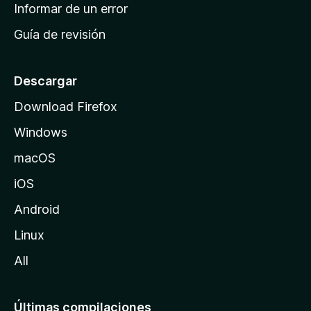
n
Informar de un error
i
Guía de revisión
c
i
o
Descargar
d
Download Firefox
e
Windows
M
o
macOS
z
iOS
i
l
Android
l
Linux
a
All
Últimas compilaciones