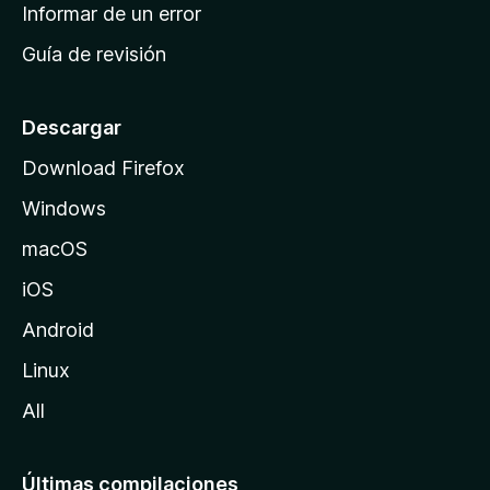
n
Informar de un error
i
Guía de revisión
c
i
o
Descargar
d
Download Firefox
e
Windows
M
o
macOS
z
iOS
i
l
Android
l
Linux
a
All
Últimas compilaciones