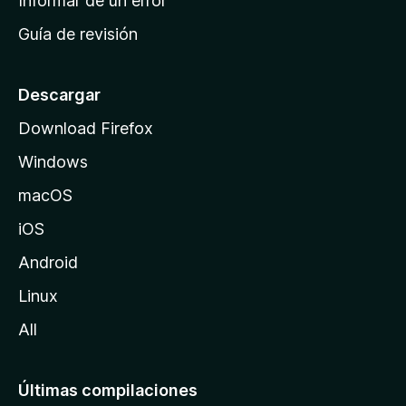
Informar de un error
i
Guía de revisión
c
i
o
Descargar
d
Download Firefox
e
Windows
M
o
macOS
z
iOS
i
l
Android
l
Linux
a
All
Últimas compilaciones