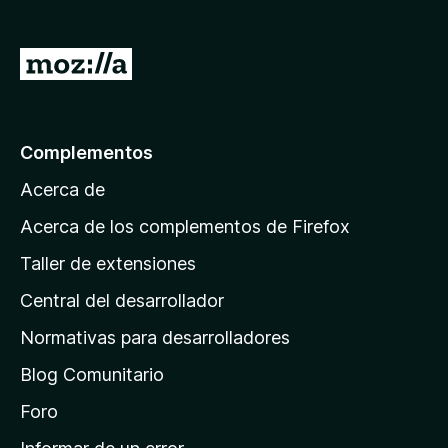
e
n
I
t
r
o
a
s
p
l
Complementos
a
a
r
Acerca de
p
a
á
Acerca de los complementos de Firefox
F
g
i
Taller de extensiones
i
r
Central del desarrollador
n
e
a
f
Normativas para desarrolladores
o
d
Blog Comunitario
x
e
i
Foro
n