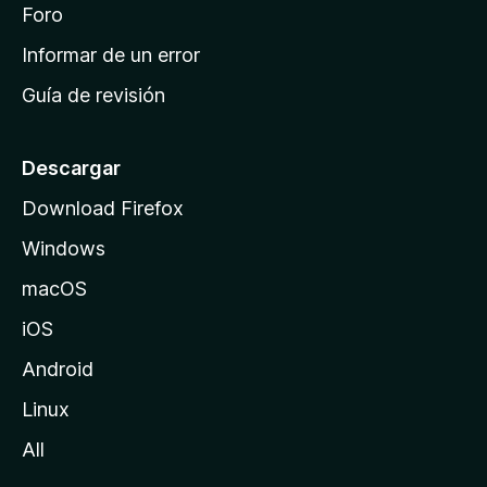
i
Foro
s
n
Informar de un error
i
Guía de revisión
c
i
o
Descargar
d
Download Firefox
e
Windows
M
o
macOS
z
iOS
i
l
Android
l
Linux
a
All