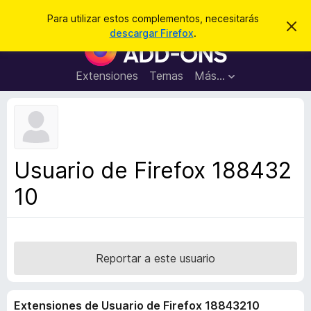
B
Cerrar sesión
Para utilizar estos complementos, necesitarás
I
u
descargar Firefox
.
g
B
s
n
u
o
c
r
s
Extensiones
Temas
Más...
a
a
c
r
r
e
a
s
d
t
e
o
a
r
v
Usuario de Firefox 188432
i
d
s
10
e
o
c
o
m
p
Reportar a este usuario
l
e
Extensiones de Usuario de Firefox 18843210
m