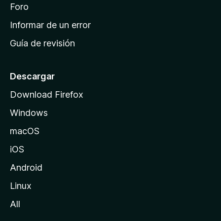
i
Foro
s
n
Informar de un error
i
Guía de revisión
c
i
o
Descargar
d
Download Firefox
e
Windows
M
o
macOS
z
iOS
i
l
Android
l
Linux
a
All