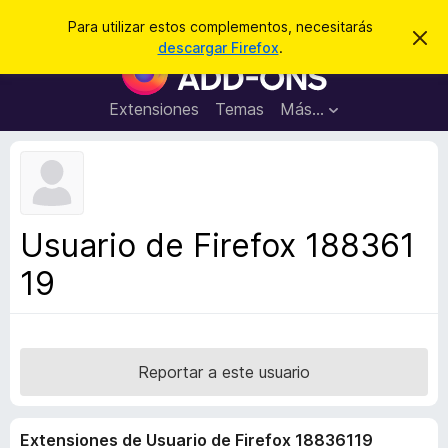
B
Cerrar sesión
Para utilizar estos complementos, necesitarás
I
u
descargar Firefox
.
g
B
s
n
u
o
c
r
s
Extensiones
Temas
Más...
a
a
c
r
r
e
a
s
d
t
e
o
a
r
v
Usuario de Firefox 188361
i
d
s
19
e
o
c
o
m
p
Reportar a este usuario
l
e
Extensiones de Usuario de Firefox 18836119
m