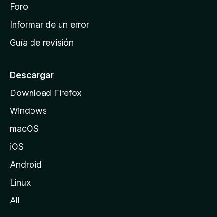
i
Foro
s
n
Informar de un error
i
Guía de revisión
c
i
o
Descargar
d
Download Firefox
e
Windows
M
o
macOS
z
iOS
i
l
Android
l
Linux
a
All