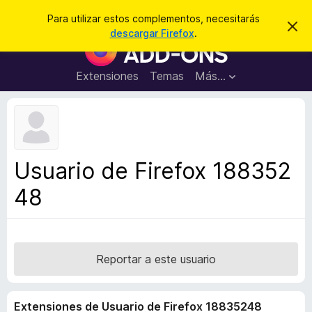
B
Cerrar sesión
Para utilizar estos complementos, necesitarás
I
u
descargar Firefox
.
g
B
s
n
u
o
c
r
s
Extensiones
Temas
Más...
a
a
c
r
r
e
a
s
d
t
e
o
a
r
v
Usuario de Firefox 188352
i
d
s
48
e
o
c
o
m
p
Reportar a este usuario
l
e
Extensiones de Usuario de Firefox 18835248
m