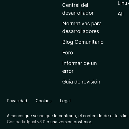
Linu
a
Central del
d
desarrollador
All
e
Normativas para
i
desarrolladores
n
Blog Comunitario
i
c
Foro
i
Informar de un
o
error
d
Guía de revisión
e
M
o
Privacidad
Cookies
Legal
z
i
A menos que se
indique
lo contrario, el contenido de este sitio 
l
Compartir-Igual v3.0
o una versión posterior.