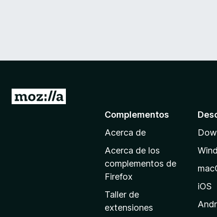
I
r
Complementos
Des
a
Acerca de
Down
l
a
Acerca de los
Win
p
complementos de
mac
á
Firefox
g
iOS
Taller de
i
Andr
extensiones
n