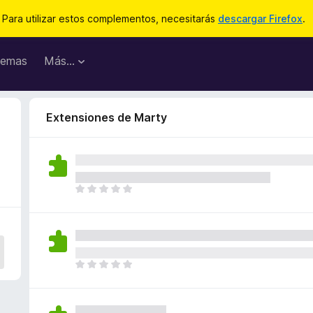
Para utilizar estos complementos, necesitarás
descargar Firefox
.
emas
Más...
Extensiones de Marty
T
o
d
a
v
í
T
a
o
n
d
o
a