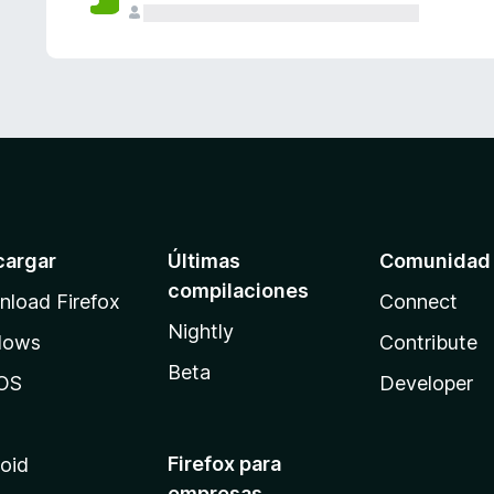
cargar
Últimas
Comunidad
compilaciones
load Firefox
Connect
Nightly
dows
Contribute
Beta
OS
Developer
Firefox para
oid
empresas