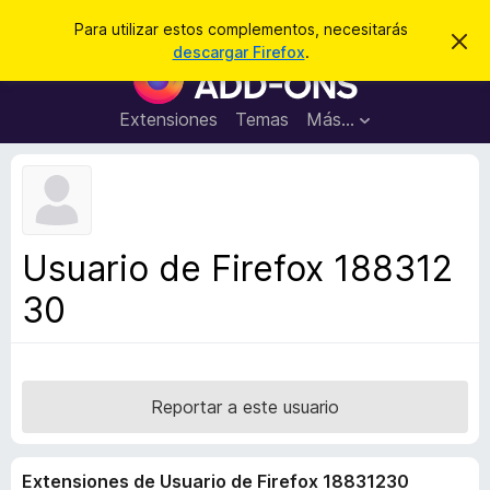
B
Cerrar sesión
Para utilizar estos complementos, necesitarás
I
u
descargar Firefox
.
g
B
s
n
u
o
c
r
s
Extensiones
Temas
Más...
a
a
c
r
r
e
a
s
d
t
e
o
a
r
v
Usuario de Firefox 188312
i
d
s
30
e
o
c
o
m
p
Reportar a este usuario
l
e
Extensiones de Usuario de Firefox 18831230
m