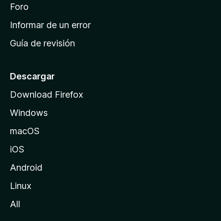
i
Foro
s
n
Informar de un error
i
Guía de revisión
c
i
o
Descargar
d
Download Firefox
e
Windows
M
o
macOS
z
iOS
i
l
Android
l
Linux
a
All