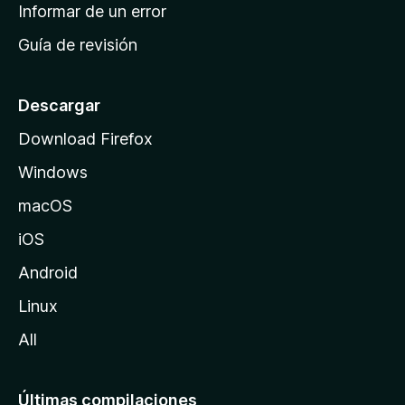
n
Informar de un error
i
Guía de revisión
c
i
o
Descargar
d
Download Firefox
e
Windows
M
o
macOS
z
iOS
i
l
Android
l
Linux
a
All
Últimas compilaciones