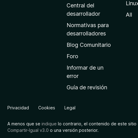
Linu
a
Central del
d
desarrollador
All
e
Normativas para
i
desarrolladores
n
Blog Comunitario
i
c
Foro
i
Informar de un
o
error
d
Guía de revisión
e
M
o
Privacidad
Cookies
Legal
z
i
A menos que se
indique
lo contrario, el contenido de este sitio 
l
Compartir-Igual v3.0
o una versión posterior.