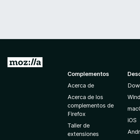
I
r
Complementos
Des
a
Acerca de
Down
l
a
Acerca de los
Win
p
complementos de
mac
á
Firefox
g
iOS
Taller de
i
Andr
extensiones
n