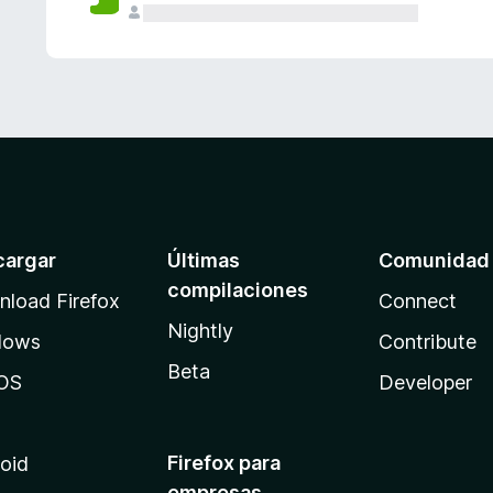
cargar
Últimas
Comunidad
compilaciones
load Firefox
Connect
Nightly
dows
Contribute
Beta
OS
Developer
Firefox para
oid
empresas