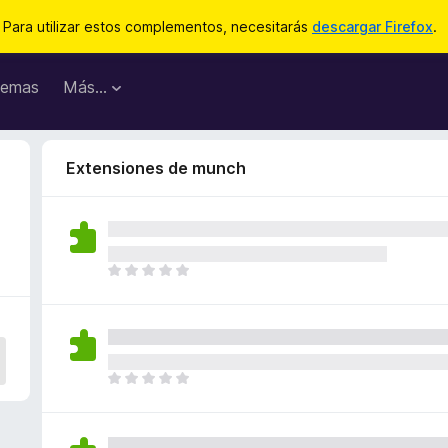
Para utilizar estos complementos, necesitarás
descargar Firefox
.
emas
Más...
Extensiones de munch
T
o
d
a
v
í
T
a
o
n
d
o
a