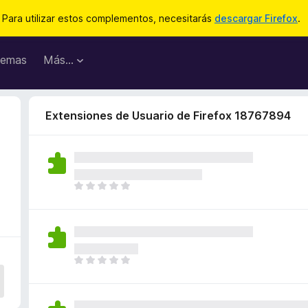
Para utilizar estos complementos, necesitarás
descargar Firefox
.
emas
Más...
Extensiones de Usuario de Firefox 18767894
T
o
d
a
v
í
T
a
o
n
d
o
a