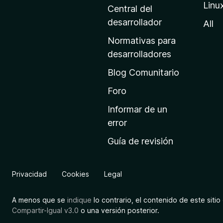
Linu
a
Central del
d
desarrollador
All
e
Normativas para
i
desarrolladores
n
Blog Comunitario
i
c
Foro
i
Informar de un
o
error
d
Guía de revisión
e
M
o
Privacidad
Cookies
Legal
z
i
A menos que se
indique
lo contrario, el contenido de este sitio 
l
Compartir-Igual v3.0
o una versión posterior.