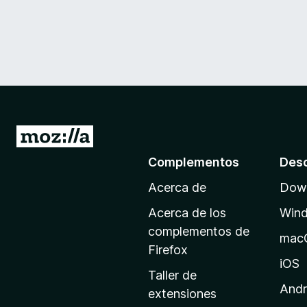
I
r
Complementos
Des
a
Acerca de
Down
l
a
Acerca de los
Win
p
complementos de
mac
á
Firefox
g
iOS
Taller de
i
Andr
extensiones
n