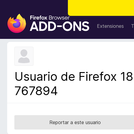
B
u
Extensiones
T
s
c
a
d
o
r
Usuario de Firefox 18
d
e
767894
c
o
m
p
l
Reportar a este usuario
e
m