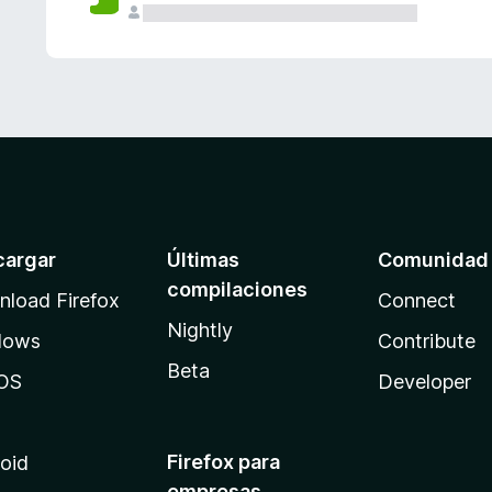
cargar
Últimas
Comunidad
compilaciones
load Firefox
Connect
Nightly
dows
Contribute
Beta
OS
Developer
Firefox para
oid
empresas