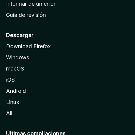
n
Informar de un error
i
Guía de revisión
c
i
o
Descargar
d
Download Firefox
e
Windows
M
o
macOS
z
iOS
i
l
Android
l
Linux
a
All
Últimas compilaciones