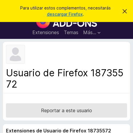
B
Cerrar sesión
Para utilizar estos complementos, necesitarás
I
u
descargar Firefox
.
g
B
s
n
u
o
c
r
s
Extensiones
Temas
Más...
a
a
c
r
r
e
a
s
d
t
e
o
a
r
v
Usuario de Firefox 187355
i
d
s
72
e
o
c
o
m
p
Reportar a este usuario
l
e
Extensiones de Usuario de Firefox 18735572
m