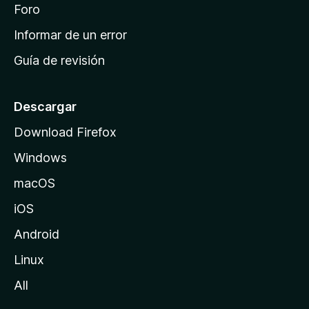
i
Foro
s
n
Informar de un error
i
Guía de revisión
c
i
o
Descargar
d
Download Firefox
e
Windows
M
o
macOS
z
iOS
i
l
Android
l
Linux
a
All