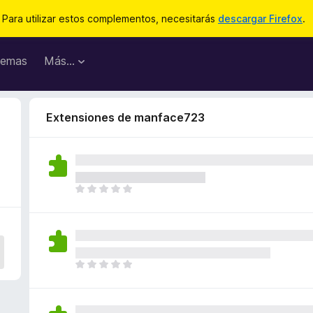
Para utilizar estos complementos, necesitarás
descargar Firefox
.
emas
Más...
Extensiones de manface723
T
o
d
a
v
í
T
a
o
n
d
o
a