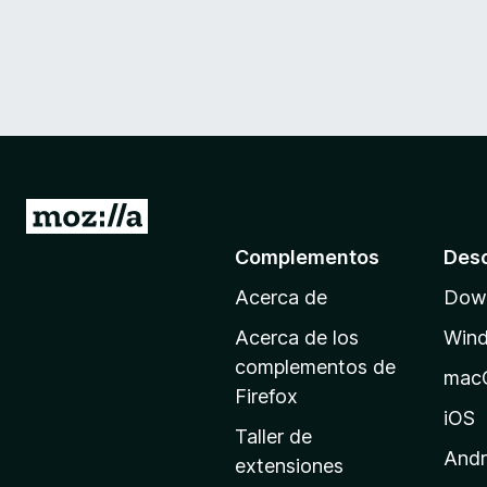
I
r
Complementos
Des
a
Acerca de
Down
l
a
Acerca de los
Win
p
complementos de
mac
á
Firefox
g
iOS
Taller de
i
Andr
extensiones
n