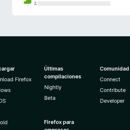
cargar
Últimas
Comunidad
compilaciones
load Firefox
Connect
Nightly
dows
Contribute
Beta
OS
Developer
Firefox para
oid
empresas