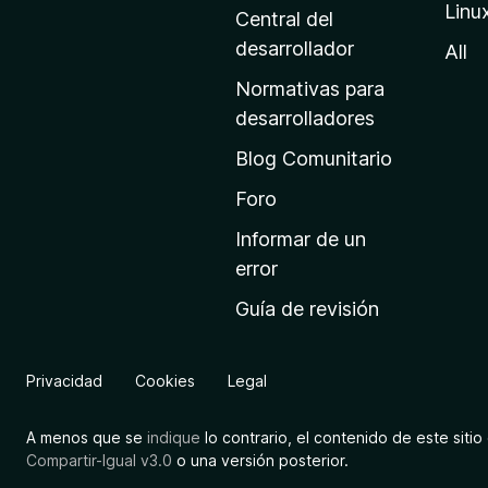
Linu
a
Central del
d
desarrollador
All
e
Normativas para
i
desarrolladores
n
Blog Comunitario
i
c
Foro
i
Informar de un
o
error
d
Guía de revisión
e
M
o
Privacidad
Cookies
Legal
z
i
A menos que se
indique
lo contrario, el contenido de este sitio 
l
Compartir-Igual v3.0
o una versión posterior.