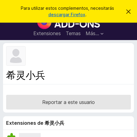
B
Cerrar sesión
Para utilizar estos complementos, necesitarás
I
u
descargar Firefox
.
g
B
s
n
u
o
c
r
s
Extensiones
Temas
Más...
a
a
c
r
r
e
a
s
d
t
e
o
a
r
v
希灵小兵
i
d
s
e
o
c
o
Reportar a este usuario
m
p
l
Extensiones de 希灵小兵
e
m