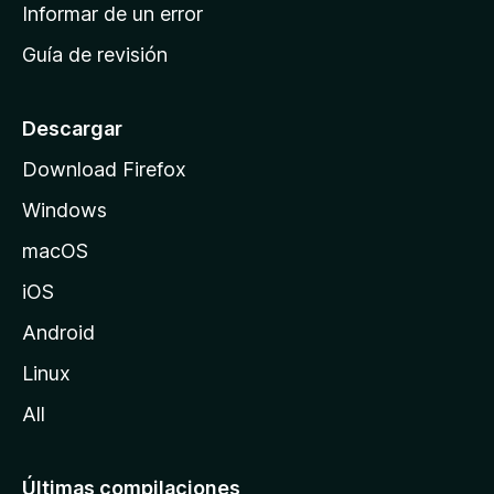
n
Informar de un error
i
Guía de revisión
c
i
o
Descargar
d
Download Firefox
e
Windows
M
o
macOS
z
iOS
i
l
Android
l
Linux
a
All
Últimas compilaciones