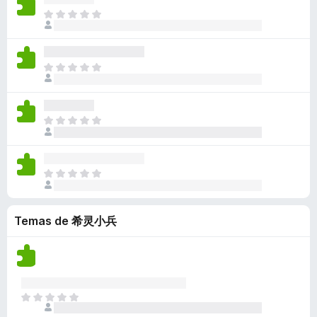
a
a
a
n
l
n
T
c
y
v
e
o
o
o
i
v
í
s
r
h
d
o
a
a
a
a
a
n
l
n
T
c
y
v
e
o
o
o
i
v
í
s
r
h
d
o
a
a
a
a
a
n
l
n
T
c
y
v
e
o
o
o
i
v
í
s
r
h
d
o
a
a
a
a
a
n
l
n
T
c
y
v
e
o
o
o
i
v
í
s
r
h
d
o
a
a
a
a
Temas de 希灵小兵
a
n
l
n
c
y
v
e
o
o
i
v
í
s
r
h
o
a
a
a
a
n
l
n
c
y
e
o
o
i
T
v
s
r
h
o
o
a