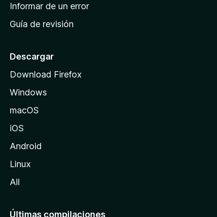
n
Informar de un error
i
Guía de revisión
c
i
o
Descargar
d
Download Firefox
e
Windows
M
o
macOS
z
iOS
i
l
Android
l
Linux
a
All
Últimas compilaciones