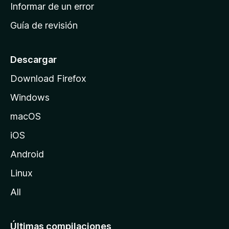
n
Informar de un error
i
Guía de revisión
c
i
o
Descargar
d
Download Firefox
e
Windows
M
o
macOS
z
iOS
i
l
Android
l
Linux
a
All
Últimas compilaciones