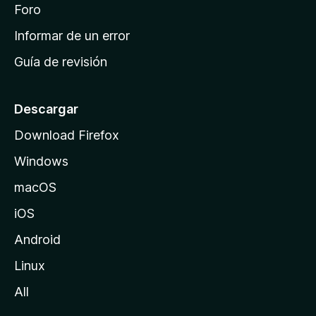
i
Foro
s
n
Informar de un error
i
Guía de revisión
c
i
o
Descargar
d
Download Firefox
e
Windows
M
o
macOS
z
iOS
i
l
Android
l
Linux
a
All