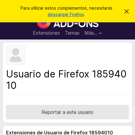
B
Cerrar sesión
Para utilizar estos complementos, necesitarás
I
u
descargar Firefox
.
g
B
s
n
u
o
c
r
s
Extensiones
Temas
Más...
a
a
c
r
r
e
a
s
d
t
e
o
a
r
v
Usuario de Firefox 185940
i
d
s
10
e
o
c
o
m
p
Reportar a este usuario
l
e
Extensiones de Usuario de Firefox 18594010
m